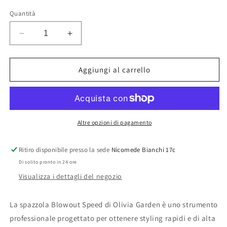
listino
Quantità
Diminuisci
Aumenta
quantità
quantità
per
per
Olivia
Olivia
Aggiungi al carrello
Garden
Garden
Spazzola
Spazzola
Blowout
Blowout
Speed
Speed
XL
XL
Altre opzioni di pagamento
45
45
Ritiro disponibile presso la sede
Nicomede Bianchi 17c
Di solito pronto in 24 ore
Visualizza i dettagli del negozio
La spazzola Blowout Speed di Olivia Garden è uno strumento
professionale progettato per ottenere styling rapidi e di alta