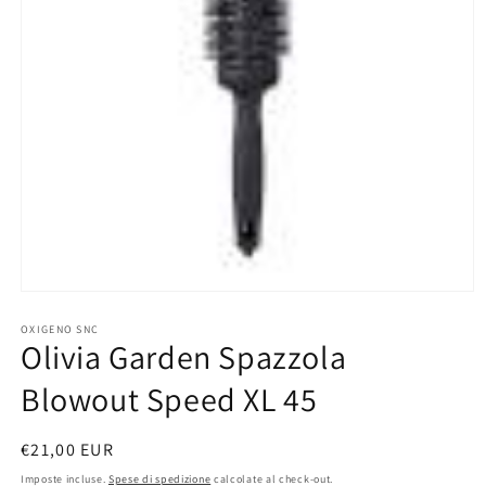
Apri
contenuti
multimediali
OXIGENO SNC
Olivia Garden Spazzola
1
in
finestra
Blowout Speed XL 45
modale
Prezzo
€21,00 EUR
di
Imposte incluse.
Spese di spedizione
calcolate al check-out.